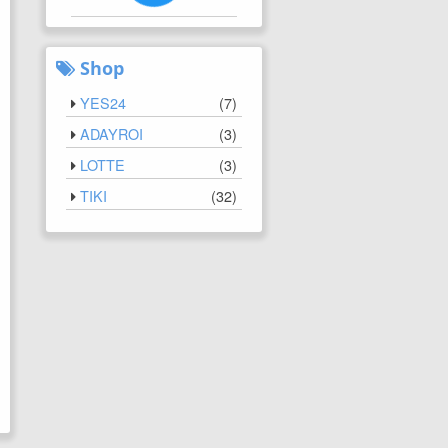
Shop
YES24
(
7
)
ADAYROI
(
3
)
LOTTE
(
3
)
TIKI
(
32
)