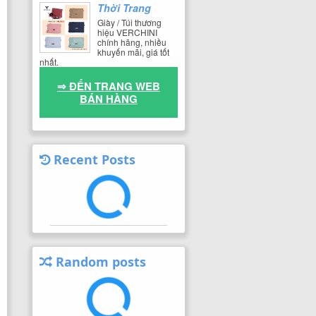
Thời Trang
Giày / Túi thương
hiệu VERCHINI
chính hãng, nhiều
khuyến mãi, giá tốt
nhất.
⇒ ĐẾN TRANG WEB
BÁN HÀNG
Recent Posts
Random posts