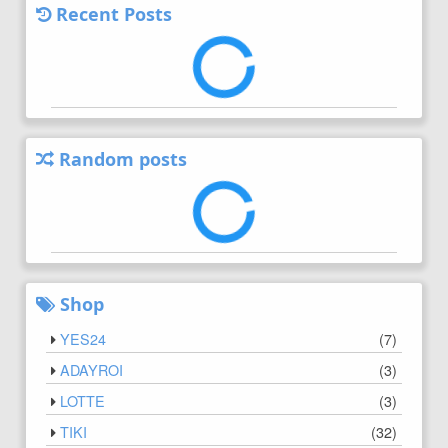
Recent Posts
Random posts
Shop
YES24
(
7
)
ADAYROI
(
3
)
LOTTE
(
3
)
TIKI
(
32
)