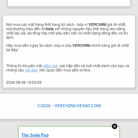
Nơi mua các mặt hàng thời trang túi xách - bóp ví
VERCHINI
giá rẻ nhất,
một thương hiệu đến từ
Italia
với những nguyên liệu thời trang làm bằng
chất liệu da, da tổng hợp mới siêu bền nên có chất lượng đồng đều và ổn
định.
Hãy mua sắm ngay túi xách, bóp ví của
VERCHINI
chính hãng giá rẻ nhất
tại đây!
Thông tin khuyến mãi
giảm giá
cực hấp dẫn và mới nhất dành cho bạn và
những câu
hỏi đáp
liên quan đến mua sắm online.
2026-08-06 19:53:09
©2026 -
VERCHINI.HEXAT.COM
»
The Soda Pop