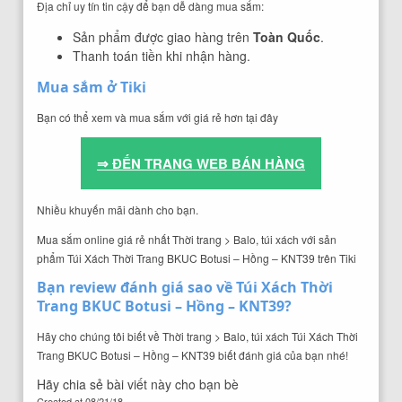
Địa chỉ uy tín tin cậy để bạn dễ dàng mua sắm:
Sản phẩm được giao hàng trên
Toàn Quốc
.
Thanh toán tiền khi nhận hàng.
Mua sắm ở Tiki
Bạn có thể xem và mua sắm với giá rẻ hơn tại đây
⇒ ĐẾN TRANG WEB BÁN HÀNG
Nhiều khuyến mãi dành cho bạn.
Mua sắm online giá rẻ nhất Thời trang > Balo, túi xách với sản
phẩm Túi Xách Thời Trang BKUC Botusi – Hồng – KNT39 trên Tiki
Bạn review đánh giá sao về Túi Xách Thời
Trang BKUC Botusi – Hồng – KNT39?
Hãy cho chúng tôi biết về Thời trang > Balo, túi xách Túi Xách Thời
Trang BKUC Botusi – Hồng – KNT39 biết đánh giá của bạn nhé!
Hãy chia sẻ bài viết này cho bạn bè
Created at
08/21/18