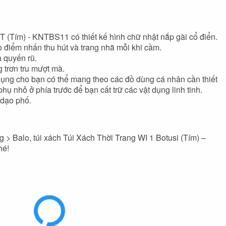
 (Tím) - KNTBS11 có thiết kế hình chữ nhật nắp gài cổ điển.
 điểm nhấn thu hút và trang nhã mỗi khi cầm.
à quyến rũ.
 trơn tru mượt mà.
 dụng cho bạn có thể mang theo các đồ dùng cá nhân cần thiết
phụ nhỏ ở phía trước để bạn cất trữ các vật dụng linh tinh.
 dạo phố.
g > Balo, túi xách Túi Xách Thời Trang WI 1 Botusi (Tím) –
hé!