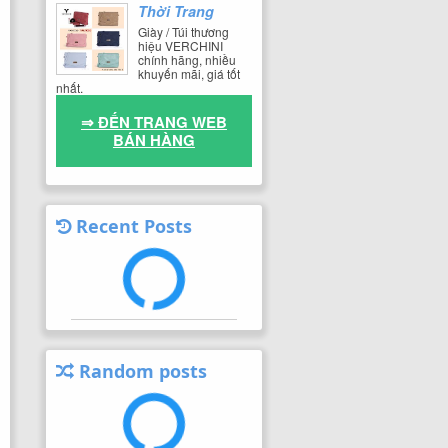
Thời Trang
Giày / Túi thương
hiệu VERCHINI
chính hãng, nhiều
khuyến mãi, giá tốt
nhất.
⇒ ĐẾN TRANG WEB
BÁN HÀNG
Recent Posts
Random posts