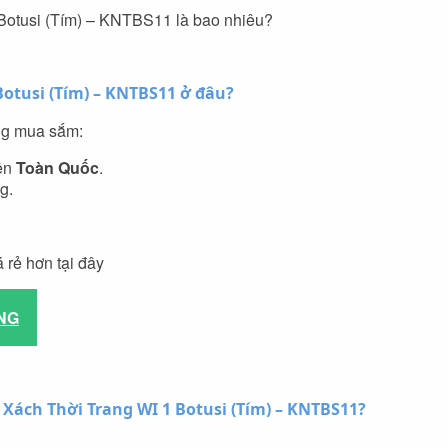
 Botusi (Tím) – KNTBS11 là bao nhiêu?
Botusi (Tím) – KNTBS11 ở đâu?
àng mua sắm:
rên
Toàn Quốc
.
g.
 rẻ hơn tại đây
NG
 Xách Thời Trang WI 1 Botusi (Tím) – KNTBS11?