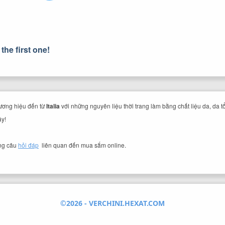
he first one!
hương hiệu đến từ
Italia
với những nguyên liệu thời trang làm bằng chất liệu da, da 
ây!
ng câu
hỏi đáp
liên quan đến mua sắm online.
©2026 -
VERCHINI.HEXAT.COM