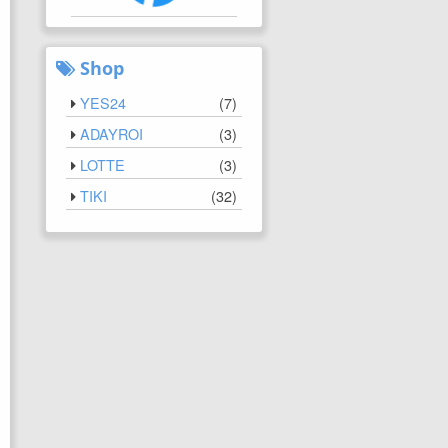
Shop
YES24
(
7
)
ADAYROI
(
3
)
LOTTE
(
3
)
TIKI
(
32
)