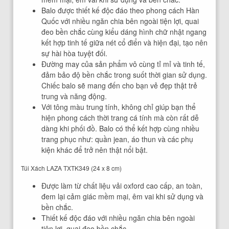
Balo được thiết kế độc đáo theo phong cách Hàn
Quốc với nhiều ngăn chia bên ngoài tiện lợi, quai
đeo bền chắc cùng kiểu dáng hình chữ nhật ngang
kết hợp tinh tế giữa nét cổ điển và hiện đại, tạo nên
sự hài hòa tuyệt đối.
Đường may của sản phẩm vô cùng tỉ mỉ và tinh tế,
đảm bảo độ bền chắc trong suốt thời gian sử dụng.
Chiếc balo sẽ mang đến cho bạn vẻ đẹp thật trẻ
trung và năng động.
Với tông màu trung tính, không chỉ giúp bạn thể
hiện phong cách thời trang cá tính mà còn rất dễ
dàng khi phối đồ. Balo có thể kết hợp cùng nhiều
trang phục như: quần jean, áo thun và các phụ
kiện khác để trở nên thật nổi bật.
Túi Xách LAZA TXTK349 (24 x 8 cm)
Được làm từ chất liệu vải oxford cao cấp, an toàn,
đem lại cảm giác mềm mại, êm vai khi sử dụng và
bền chắc.
Thiết kế độc đáo với nhiều ngăn chia bên ngoài
tiện lợi, quai đeo bền chắc.