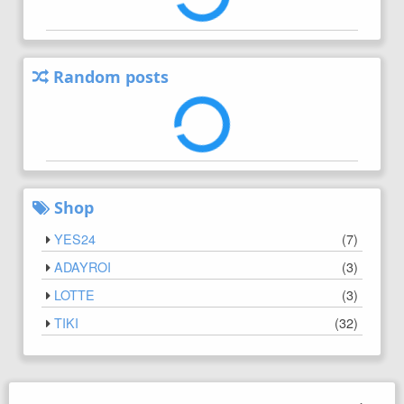
Random posts
Shop
YES24
(
7
)
ADAYROI
(
3
)
LOTTE
(
3
)
TIKI
(
32
)