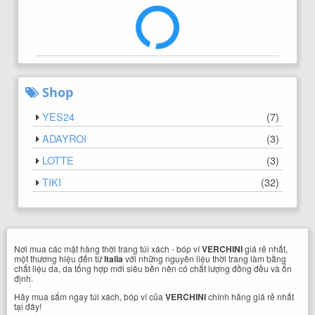
Shop
YES24
(
7
)
ADAYROI
(
3
)
LOTTE
(
3
)
TIKI
(
32
)
Nơi mua các mặt hàng thời trang túi xách - bóp ví
VERCHINI
giá rẻ nhất,
một thương hiệu đến từ
Italia
với những nguyên liệu thời trang làm bằng
chất liệu da, da tổng hợp mới siêu bền nên có chất lượng đồng đều và ổn
định.
Hãy mua sắm ngay túi xách, bóp ví của
VERCHINI
chính hãng giá rẻ nhất
tại đây!