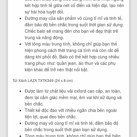
kết hợp tinh tế giữa nét cổ điển và hiện đại, tạo nên
sự hài hòa tuyệt đối.
Đường may của sản phẩm vô cùng tỉ mỉ và tinh tế,
đảm bảo độ bền chắc trong suốt thời gian sử dụng.
Chiếc balo sẽ mang đến cho bạn vẻ đẹp thật trẻ
trung và năng động.
Với tông màu trung tính, không chỉ giúp bạn thể
hiện phong cách thời trang cá tính mà còn rất dễ
dàng khi phối đồ. Balo có thể kết hợp cùng nhiều
trang phục như: quần jean, áo thun và các phụ
kiện khác để trở nên thật nổi bật.
Túi Xách LAZA TXTK349 (24 x 8 cm)
Được làm từ chất liệu vải oxford cao cấp, an toàn,
đem lại cảm giác mềm mại, êm vai khi sử dụng và
bền chắc.
Thiết kế độc đáo với nhiều ngăn chia bên ngoài
tiện lợi, quai đeo bền chắc.
Đường may vô cùng tỉ mỉ và tinh tế, đảm bảo độ
bền chắc trong suốt thời gian bạn sử dụng.
Tông màu trung tính, không chỉ giúp bạn thể hiện